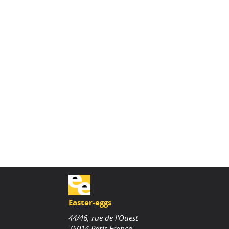
Easter-eggs
44/46, rue de l'Ouest
75014
Paris
France